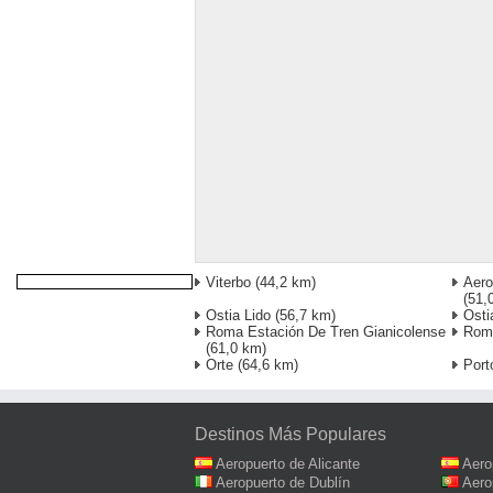
Viterbo
(44,2 km)
Aero
(51,
Ostia Lido
(56,7 km)
Osti
Roma Estación De Tren Gianicolense
Roma
(61,0 km)
Orte
(64,6 km)
Port
Destinos Más Populares
Aeropuerto de Alicante
Aero
Aeropuerto de Dublín
Aero