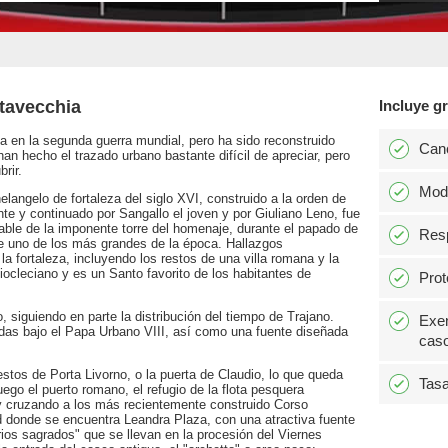
itavecchia
Incluye gr
a en la segunda guerra mundial, pero ha sido reconstruido
Can
an hecho el trazado urbano bastante difícil de apreciar, pero
rir.
Modi
ngelo de fortaleza del siglo XVI, construido a la orden de
nte y continuado por Sangallo el joven y por Giuliano Leno, fue
able de la imponente torre del homenaje, durante el papado de
Resp
ue uno de los más grandes de la época. Hallazgos
a fortaleza, incluyendo los restos de una villa romana y la
iocleciano y es un Santo favorito de los habitantes de
Prot
o, siguiendo en parte la distribución del tiempo de Trajano.
Exen
idas bajo el Papa Urbano VIII, así como una fuente diseñada
caso
stos de Porta Livorno, o la puerta de Claudio, lo que queda
Tasa
go el puerto romano, el refugio de la flota pesquera
 y cruzando a los más recientemente construido Corso
ad donde se encuentra Leandra Plaza, con una atractiva fuente
terios sagrados" que se llevan en la procesión del Viernes