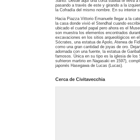
Santo. Desde aquí una corta subida te lleva a l
pasando a través de este y girando a la izquier
la Cofradía del mismo nombre. En su interior s
Hacia Piazza Vittorio Emanuele llegar a la cat
la casa donde vivió el Stendhal cuando escribi
ubicado el cuartel papal pero ahora es el Museo
son muestra los elementos encontrados durante 
excavaciones en los sitios arqueológicos en el 
Sócrates, una estatua de Apolo, Atenea de Fidia
como una gran cantidad de joyas de oro. Deja
adornada con una fuente, la estatua de Gariba
famosos. Única en su tipo es la iglesia de lo
sufrieron martirio en Nagasaki en 1597), comp
japonés Hasegawa de Lucas (Lucas).
Cerca de Civitavecchia