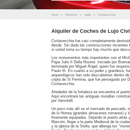
Inicio
»
Destinos
»
Italia
»
Civitavecchia
Alquiler de Coches de Lujo Civ
Civitavecchia fue casi completamente destruid
desde. Sin duda las construcciones recientes h
si usted toma su tiempo hay mucho que descub
Los monumentos más importantes son el Michela
Papa Julio II Della Rovere. Iniciado por Brama
terminada por Miguel Ángel, quien fue respons
Paulo III. En cuanto a su poder y grandeza, f
arqueológicos han sido descubiertos dentro de l
cripta de St Fermina, que fue perseguido por D
Civitavecchia.
Alrededor de la fortaleza se encuentra el puert
Aquí encontrará las antiguas murallas constru
por Vanvitelli.
Un poco más allí es el mercado de pescado, re
de lo Horrea (grandes almacenes romanos) y lue
finamente equipadas. Dejando el puerto atrás
Marconi, llegar a la parte Medieval de la ciud
y la iglesia de la Stella, que alberga los "mis