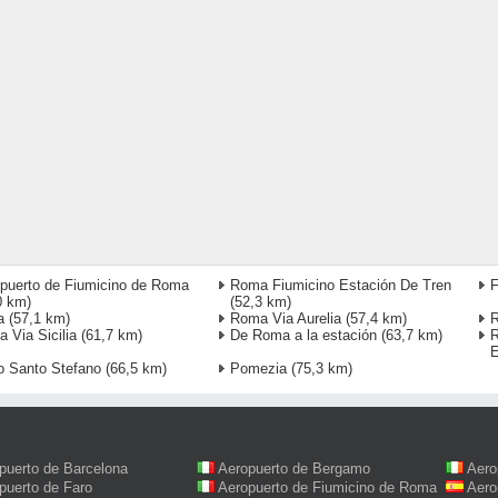
puerto de Fiumicino de Roma
Roma Fiumicino Estación De Tren
F
0 km)
(52,3 km)
a
(57,1 km)
Roma Via Aurelia
(57,4 km)
R
 Via Sicilia
(61,7 km)
De Roma a la estación
(63,7 km)
R
E
o Santo Stefano
(66,5 km)
Pomezia
(75,3 km)
puerto de Barcelona
Aeropuerto de Bergamo
Aero
puerto de Faro
Aeropuerto de Fiumicino de Roma
Aero