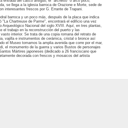
a entrada del casco antiguo, el "archetto" o arco poco;
da, se llega a la iglesia barroca de Orazione e Morte, sede de
on interesantes frescos por G. Errante de Trapani.
edral barroca y un poco más, después de la placa que indica
ó "La Chartreuse de Parme", encontrará el edificio una vez
 Arqueológico Nacional del siglo XVIII. Aquí, en tres plantas,
el trabajo en la reconstrucción del puerto y las
vasto interior. Se trata de una copia romana del retrato de
, vajilla e instrumentos de cerámica, cristal o bronce así
ndo el Museo tomamos la amplia avenida que corre por el mar,
ldi, el monumento de la guerra y varios Bustos de personajes
s Santos Mártires japoneses (dedicado a 26 franciscano que
letamente decorada con frescos y mosaicos del artista