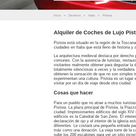
Inicio
»
Destinos
»
Italia
»
Pistoia
Alquiler de Coches de Lujo Pist
Pistoia está situado en la región de la Toscana
ciudades en Italia que está lleno de historia y
La arquitectura medieval destaca por derecho p
comunes. Con la ausencia de turistas, restaur
visitantes realmente obtener para degustar la 
totalmente silenciosas a veces y la verdadera e
obtienen la sensación de que no son simples 
experimentan una cultura. Pistoia es un lugar
visitar por un día de viaje desde otra ciudad.
Cosas que hacer
Para un pueblo que no atrae a muchos turista
Pistoia. La plaza principal de Pistoia, la Piaz
ciudad. Impresionantes edificios del siglo XIV
edificios es la Catedral de San Zeno. El inter
declaración de ojo y el interior de la iglesia 
diferentes. Le costará una pequeña entrada para
más como una donación. La vieja torre de la 
subir los 200 escalones para ver un sitio incr