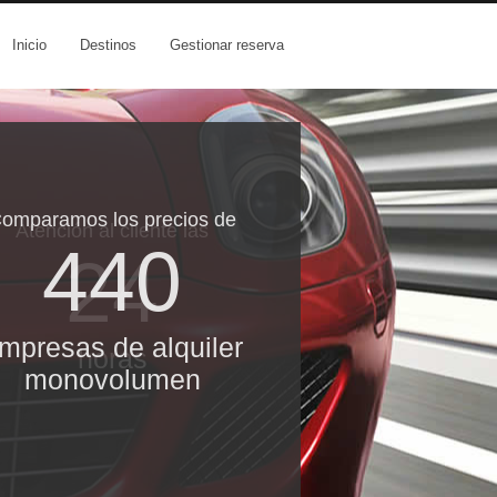
Inicio
Destinos
Gestionar reserva
omparamos los precios de
Atención al cliente las
440
24
mpresas de alquiler
horas
monovolumen