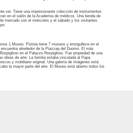
nte ver. Tiene una impresionante colección de instrumentos
tran en el salón de la Academia de médicos. Una tienda de
 de mercado son el miércoles y el sábado y los visitantes
mpo.
menos 1 Museo. Pistoia tiene 7 museos y enorgullece en el
 encuentra alrededor de la Piazzaq del Duomo. El más
spigliosi en el Palazzo Rospigliosi. Fue propiedad de una
s obras de arte. La familia estaba vinculada al Papa
rescos y mobiliario original. Una galería de imágenes está
cabo la mayor parte del arte. El Museo está abierto todos los