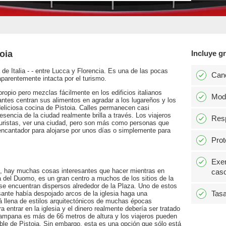
oia
Incluye gr
 de Italia - - entre Lucca y Florencia. Es una de las pocas
Can
 aparentemente intacta por el turismo.
ropio pero mezclas fácilmente en los edificios italianos
Modi
antes centran sus alimentos en agradar a los lugareños y los
deliciosa cocina de Pistoia. Calles permanecen casi
sencia de la ciudad realmente brilla a través. Los viajeros
Resp
turistas, ver una ciudad, pero son más como personas que
 encantador para alojarse por unos días o simplemente para
Prot
Exen
s, hay muchas cosas interesantes que hacer mientras en
caso
za del Duomo, es un gran centro a muchos de los sitios de la
 se encuentran dispersos alrededor de la Plaza. Uno de estos
Tasa
esante había despojado arcos de la iglesia haga una
está llena de estilos arquitectónicos de muchas épocas
 entrar en la iglesia y el dinero realmente debería ser tratado
campana es más de 66 metros de altura y los viajeros pueden
eíble de Pistoia. Sin embargo, esta es una opción que sólo está