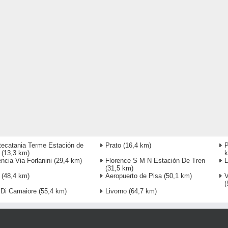
ecatania Terme Estación de
Prato
(16,4 km)
P
(13,3 km)
encia Via Forlanini
(29,4 km)
Florence S M N Estación De Tren
L
(31,5 km)
(48,4 km)
Aeropuerto de Pisa
(50,1 km)
V
(
 Di Camaiore
(55,4 km)
Livorno
(64,7 km)