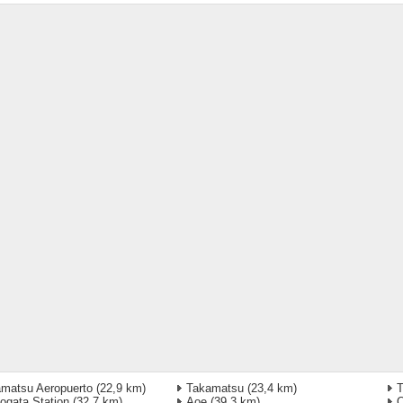
matsu Aeropuerto
(22,9 km)
Takamatsu
(23,4 km)
gata Station
(32,7 km)
Aoe
(39,3 km)