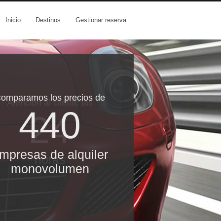
Inicio
Destinos
Gestionar reserva
omparamos los precios de
Atención al cliente las
440
24
mpresas de alquiler
horas
monovolumen