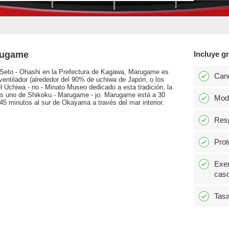
rugame
Incluye gr
l Seto - Ohashi en la Prefectura de Kagawa, Marugame es
Can
ventilador (alrededor del 90% de uchiwa de Japón, o los
l Uchiwa - no - Minato Museo dedicado a esta tradición, la
les uno de Shikoku - Marugame - jo. Marugame está a 30
Modi
5 minutos al sur de Okayama a través del mar interior.
Resp
Prot
Exen
caso
Tasa