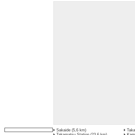
Sakaide
(5,6 km)
Taka
Takamatsu Station
(23,6 km)
Kamo