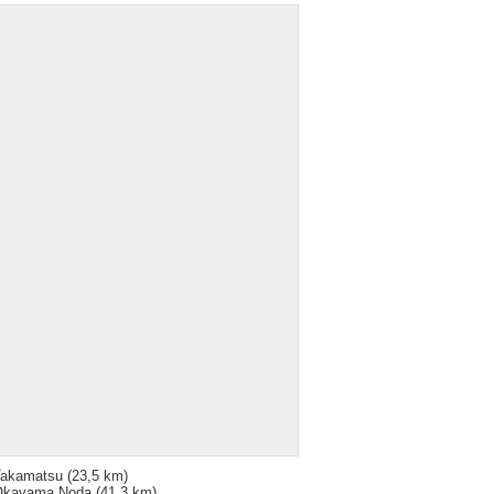
Takamatsu
(23,5 km)
Okayama Noda
(41,3 km)