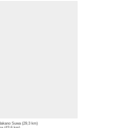
Nakano Suwa
(29,3 km)
na
(43,6 km)