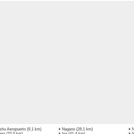
shu Aeropuerto
(9,1 km)
Nagano
(28,1 km)
ano
(32,0 km)
Ina
(41,4 km)
I