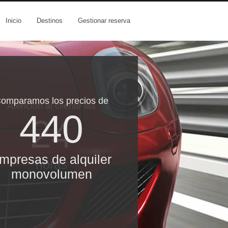
Inicio
Destinos
Gestionar reserva
omparamos los precios de
Atención al cliente las
440
24
mpresas de alquiler
horas
monovolumen