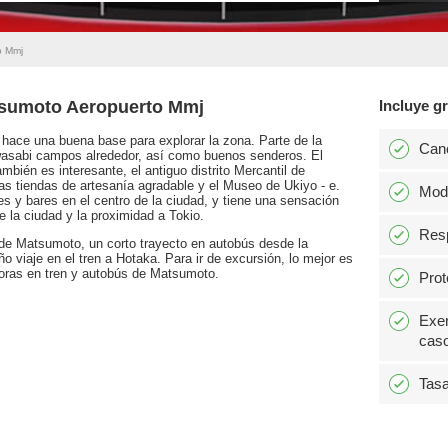
o Mmj
tsumoto Aeropuerto Mmj
Incluye gr
 hace una buena base para explorar la zona. Parte de la
Can
wasabi campos alrededor, así como buenos senderos. El
ambién es interesante, el antiguo distrito Mercantil de
s tiendas de artesanía agradable y el Museo de Ukiyo - e.
Modi
s y bares en el centro de la ciudad, y tiene una sensación
e la ciudad y la proximidad a Tokio.
Resp
de Matsumoto, un corto trayecto en autobús desde la
o viaje en el tren a Hotaka. Para ir de excursión, lo mejor es
horas en tren y autobús de Matsumoto.
Prot
Exen
caso
Tasa