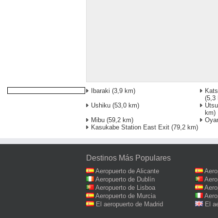
Ibaraki
(3,9 km)
Kats
(5,3
Ushiku
(53,0 km)
Utsu
km)
Mibu
(59,2 km)
Oyam
Kasukabe Station East Exit
(79,2 km)
Destinos Más Populares
Aeropuerto de Alicante
Aero
Aeropuerto de Dublín
Aero
Aeropuerto de Lisboa
Aero
Aeropuerto de Murcia
Aero
El aeropuerto de Madrid
El a