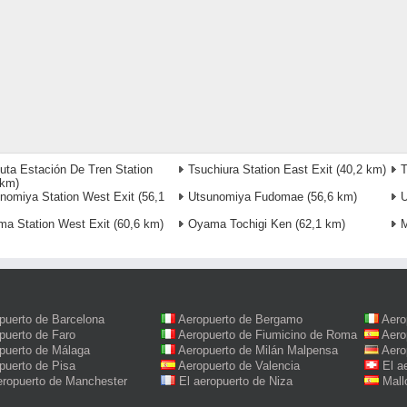
uta Estación De Tren Station
Tsuchiura Station East Exit
(40,2 km)
T
 km)
nomiya Station West Exit
(56,1
Utsunomiya Fudomae
(56,6 km)
U
a Station West Exit
(60,6 km)
Oyama Tochigi Ken
(62,1 km)
M
puerto de Barcelona
Aeropuerto de Bergamo
Aero
puerto de Faro
Aeropuerto de Fiumicino de Roma
Aero
puerto de Málaga
Aeropuerto de Milán Malpensa
Aero
puerto de Pisa
Aeropuerto de Valencia
El a
eropuerto de Manchester
El aeropuerto de Niza
Mall