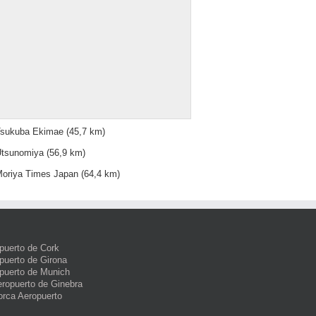
sukuba Ekimae
(45,7 km)
tsunomiya
(56,9 km)
oriya Times Japan
(64,4 km)
puerto de Cork
puerto de Girona
puerto de Munich
eropuerto de Ginebra
orca Aeropuerto