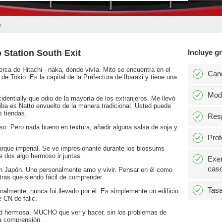
t
 Station South Exit
Incluye gr
erca de Hitachi - naka, donde vivía. Mito se encuentra en el
Can
de Tokio. Es la capital de la Prefectura de Ibaraki y tiene una
Modi
identially que odio de la mayoría de los extranjeros. Me llevó
iba es Natto envuelto de la manera tradicional. Usted puede
s tiendas.
Resp
so. Pero nada bueno en textura, añadir alguna salsa de soja y
Prot
arque imperial. Se ve impresionante durante los blossums
e dos algo hermoso ir juntas.
Exen
caso
en Japón. Uno personalmente amo y vivir. Pensar en él como
tras que siendo fácil de comprender.
Tasa
onalmente, nunca fui llevado por él. Es simplemente un edificio
e CN de falic.
ad hermosa. MUCHO que ver y hacer, sin los problemas de
a comprensión.