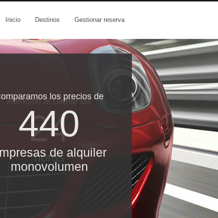
Inicio
Destinos
Gestionar reserva
omparamos los precios de
Atención al cliente las
440
24
mpresas de alquiler
horas
monovolumen