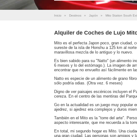
Inicio
»
Destinos
»
Japón
»
Mito Station South Exi
Alquiler de Coches de Lujo Mito
Mito es el perfecta Japon poco, gran ciudad, c
sureste de la isla de Honshu a 125 km al norte 
maravillosa mezcla de lo antiguo y lo nuevo.
Es bien sabido para su "Natto" (un alimento inc
6 meses y lo del estómago.). La imagen de arr
encontrar que no envuelto así fácilmente en la
Natto es especie de un alimento de grano fibro
sólo podría odias. (Otra vez. 6 meses)
Digno de ver paisajes escénicos incluyen el P
cereza. En el centro de las mentiras del Parqu
Go en la actualidad es un juego muy popular 
ajedrez, si ajedrez era complejos y duros mien
También en el Mito es la "torre del arte". Pers
aspecto interesante, que me recuerda a la torr
En total, mi segundo hogar es Mito. Una ciud
una gran ciudad. Las personas son amigos y l