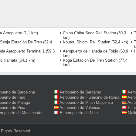
ta Aeropuerto
(1,1 km)
Chiba Chiba Soga Rail Station
(30,3
T
km)
 Senju Estación De Tren
(52,4
Koutou Shiomi Rail Station
(52,4 km)
T
da Aeropuerto Terminal 1
(59,3
Aeropuerto de Haneda de Tokio
(60,9
H
km)
yo Kamata
(64,1 km)
Koga Estación De Tren Station
(77,4
km)
puerto de Barcelona
Aeropuerto de Bergamo
Aero
puerto de Faro
Aeropuerto de Fiumicino de Roma
Aero
puerto de Málaga
Aeropuerto de Milán Malpensa
Aero
puerto de Pisa
Aeropuerto de Valencia
El a
eropuerto de Manchester
El aeropuerto de Niza
Mall
 Rights Reserved.‎