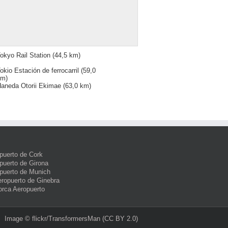
okyo Rail Station
(44,5 km)
okio Estación de ferrocarril
(59,0
km)
aneda Otorii Ekimae
(63,0 km)
puerto de Cork
puerto de Girona
puerto de Munich
eropuerto de Ginebra
orca Aeropuerto
Image ©
flickr/TransformersMan
(CC BY 2.0)‎