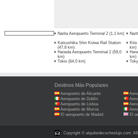
Narita Aeropuerto Terminal 2
(1,1 km)
Nari
Katsushika Shin Koiwa Rail Station
Kita
(47,8 km)
km)
Haneda Aeropuerto Terminal 2
(59,0
Hane
km)
km)
Tokio
(64,0 km)
Tok
Destinos Más Populares
Aeropuerto de Alicante
Aero
Aeropuerto de Dublín
Aero
Aeropuerto de Lisboa
Aero
Aeropuerto de Murcia
Aero
El aeropuerto de Madrid
El a
Copyright © alquilerdecocheslujo.com. All