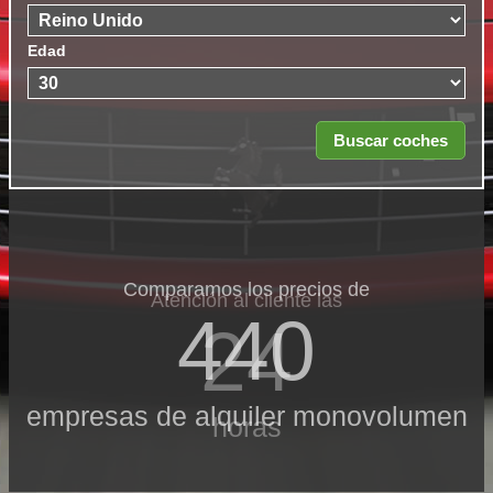
Edad
Comparamos los precios de
Atención al cliente las
440
24
empresas de alquiler monovolumen
horas