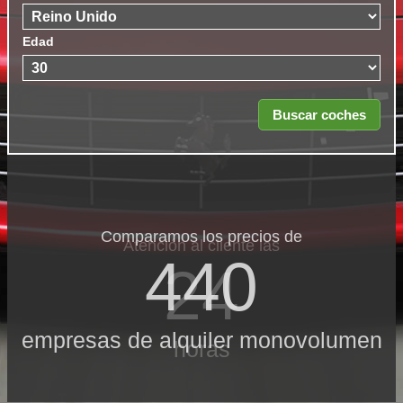
Edad
Comparamos los precios de
Atención al cliente las
440
24
empresas de alquiler monovolumen
horas