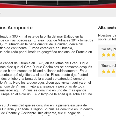
us
nius Aeropuerto
Altament
Nuestros cl
ituado a 300 km al este de la orilla del mar Báltico en la
sobre un tot
s de colinas boscosas. El área Total de Vilna es 394 kilómetros
7 m situado en la parte oriental de la ciudad, cerca del
ico de continental Europa establece en Lituania,
No hay pr
 calculado por el Instituto geográfico nacional de Francia en
 capital de Lituania en 1323, en las letras del Gran Duque
Buena rel
 nos dice que el Gran Duque Gediminas se cansaron después
o de hierro estaba en hilland aullando ruidosamente. En la
erdote qué significaba el sueño. El sacerdote dijo: "usted
llidos el lobo y la fama de la ciudad se extenderá como el
de Vilna. Pero los arqueólogos dicen que vivían aquí ya en el
famoso de Vilnius, invitó a artesanos y personas de toda
ermanecer aquí. Vilnius se convirtió en uno del más grande
Europa en el siglo XVI. A lo largo de la edad que solía ser uno
e su Universidad que se convirtió en la primera escuela de
Lituania y en toda la región. Vilnius se convirtió en un centro
 de Oriente y Occidente. Inicialmente, fue el hogar de