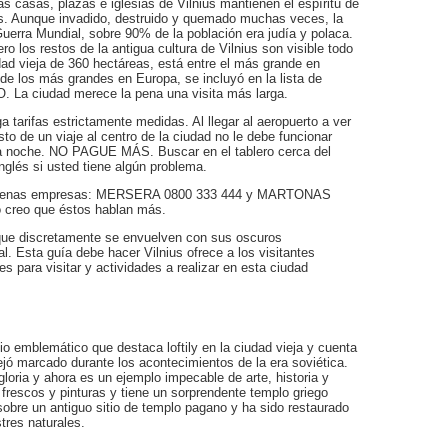
 casas, plazas e iglesias de Vilnius mantienen el espíritu de
s. Aunque invadido, destruido y quemado muchas veces, la
Guerra Mundial, sobre 90% de la población era judía y polaca.
o los restos de la antigua cultura de Vilnius son visible todo
iudad vieja de 360 hectáreas, está entre el más grande en
 de los más grandes en Europa, se incluyó en la lista de
. La ciudad merece la pena una visita más larga.
 tarifas estrictamente medidas. Al llegar al aeropuerto a ver
to de un viaje al centro de la ciudad no le debe funcionar
 la noche. NO PAGUE MÁS. Buscar en el tablero cerca del
nglés si usted tiene algún problema.
s buenas empresas: MERSERA 0800 333 444 y MARTONAS
 creo que éstos hablan más.
 que discretamente se envuelven con sus oscuros
al. Esta guía debe hacer Vilnius ofrece a los visitantes
s para visitar y actividades a realizar en esta ciudad
io emblemático que destaca loftily en la ciudad vieja y cuenta
dejó marcado durante los acontecimientos de la era soviética.
oria y ahora es un ejemplo impecable de arte, historia y
 frescos y pinturas y tiene un sorprendente templo griego
sobre un antiguo sitio de templo pagano y ha sido restaurado
tres naturales.