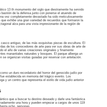
ático 13 th monumento del siglo que diestramente ha servido
n bastión de la defensa junto con ponerse el atuendo de
o una vez completamente devastado ha sido meticulosamente
 que exhibe una gran variedad de recuerdos que formaron la
 octagonal alza para una vista impresionante de la región de
l casco antiguo, de las más exquisitas piezas de escultura. El
rdas de los conocedores de arte para ver sus obras de arte de
odo el año de varias creaciones originales y finamente
tes manantiales naturales y bosques. El parque alberga un
n se organizan visitas guiadas por reservar con antelación.
como un duro recordatorio del horror del genocidio judío por
 fue establecida en memoria del trágico evento. Los
 y un centro que representa el estilo de vida judío anterior
5
ántico que a buscar tu destino deseado y darle una fantástica
ximadamente una hora y pueden empezar a cargos de unos 119
hasta ocho. personas.