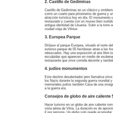
2. Castillo de Gediminas
Castillo de Gediminas en un clásico y emblem
como un cuarto para prisioneros de guerra y u
atracción turística hoy en día. El monument
restaurado y cuenta con un museo bien surtido
antigua identidad de Lituania. Subir a la torre
ciudad vieja de Vilnius
3. Europea Parque
Diríjase al parque Europea, situado al norte de
extenso parque de 55 hectáreas atrae a las ho
rebuscados. Hay una exposición al aire libre t
esculpidas que aparecen en medio de exuberan
restaurante que sirve comida decente y tambié
4. judíos monumentos
Este destino desalentador pero llamativa sirve 
los Nazis durante la segunda guerra mundial y
memoriales judíos también Casa de una sinagoga
a la guerra era.
Consejos de globo de aire caliente 
Hacer turismo en un globo de aire caliente rom
vista aérea de Vilna. La duración es de apro
€ por persona. Un globo solo puede acomodar 