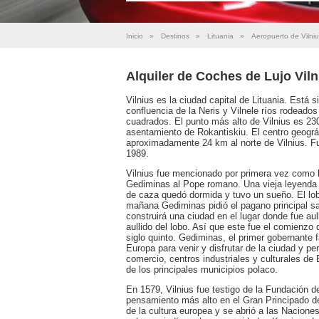
Inicio
»
Destinos
»
Lituania
»
Aeropuerto de Vilni
Alquiler de Coches de Lujo Vil
Vilnius es la ciudad capital de Lituania. Está s
confluencia de la Neris y Vilnele ríos rodeado
cuadrados. El punto más alto de Vilnius es 230,
asentamiento de Rokantiskiu. El centro geográf
aproximadamente 24 km al norte de Vilnius. Fue
1989.
Vilnius fue mencionado por primera vez como la
Gediminas al Pope romano. Una vieja leyenda
de caza quedó dormida y tuvo un sueño. El lob
mañana Gediminas pidió el pagano principal sac
construirá una ciudad en el lugar donde fue au
aullido del lobo. Así que este fue el comienzo 
siglo quinto. Gediminas, el primer gobernante 
Europa para venir y disfrutar de la ciudad y p
comercio, centros industriales y culturales de 
de los principales municipios polaco.
En 1579, Vilnius fue testigo de la Fundación d
pensamiento más alto en el Gran Principado de 
de la cultura europea y se abrió a las Naciones