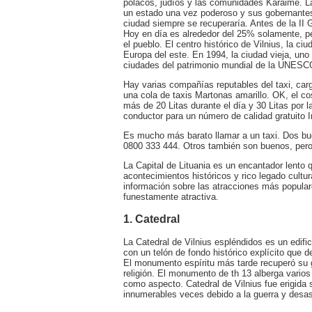
polacos, judíos y las comunidades Karaime. Las
un estado una vez poderoso y sus gobernante
ciudad siempre se recuperaría. Antes de la II 
Hoy en día es alrededor del 25% solamente, per
el pueblo. El centro histórico de Vilnius, la c
Europa del este. En 1994, la ciudad vieja, uno
ciudades del patrimonio mundial de la UNESCO
Hay varias compañías reputables del taxi, carga
una cola de taxis Martonas amarillo. OK, el cos
más de 20 Litas durante el día y 30 Litas por
conductor para un número de calidad gratuito I
Es mucho más barato llamar a un taxi. Do
0800 333 444. Otros también son buenos, pero
La Capital de Lituania es un encantador lento
acontecimientos históricos y rico legado cultur
información sobre las atracciones más populare
funestamente atractiva.
1. Catedral
La Catedral de Vilnius espléndidos es un edific
con un telón de fondo histórico explícito que 
El monumento espíritu más tarde recuperó su gl
religión. El monumento de th 13 alberga varios
como aspecto. Catedral de Vilnius fue erigida 
innumerables veces debido a la guerra y desas