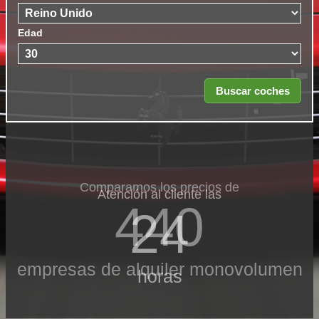
Edad
Comparamos los precios de
Atención al cliente las
440
24
empresas de alquiler monovolumen
horas