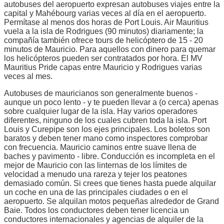
autobuses del aeropuerto expresan autobuses viajes entre la
capital y Mahébourg varias veces al día en el aeropuerto.
Permítase al menos dos horas de Port Louis. Air Mauritius
vuela a la isla de Rodrigues (90 minutos) diariamente; la
compañía también ofrece tours de helicóptero de 15 - 20
minutos de Mauricio. Para aquellos con dinero para quemar
los helicópteros pueden ser contratados por hora. El MV
Mauritius Pride capas entre Mauricio y Rodrigues varias
veces al mes.
Autobuses de mauricianos son generalmente buenos -
aunque un poco lento - y te pueden llevar a (o cerca) apenas
sobre cualquier lugar de la isla. Hay varios operadores
diferentes, ninguno de los cuales cubren toda la isla. Port
Louis y Curepipe son los ejes principales. Los boletos son
baratos y deben tener mano como inspectores comprobar
con frecuencia. Mauricio caminos entre suave llena de
baches y pavimento - libre. Conducción es incompleta en el
mejor de Mauricio con las linternas de los límites de
velocidad a menudo una rareza y tejer los peatones
demasiado común. Si crees que tienes hasta puede alquilar
un coche en una de las principales ciudades o en el
aeropuerto. Se alquilan motos pequeñas alrededor de Grand
Baie. Todos los conductores deben tener licencia un
conductores internacionales y agencias de alquiler de la