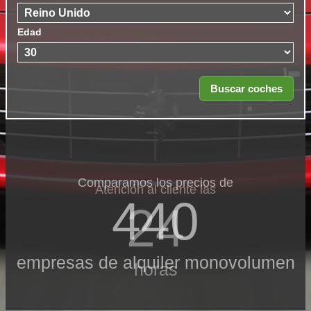
Edad
Comparamos los precios de
Atención al cliente las
440
24
empresas de alquiler monovolumen
horas