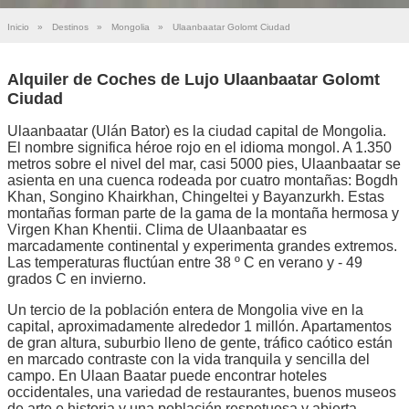
Inicio
»
Destinos
»
Mongolia
»
Ulaanbaatar Golomt Ciudad
Alquiler de Coches de Lujo Ulaanbaatar Golomt
Ciudad
Ulaanbaatar (Ulán Bator) es la ciudad capital de Mongolia.
El nombre significa héroe rojo en el idioma mongol. A 1.350
metros sobre el nivel del mar, casi 5000 pies, Ulaanbaatar se
asienta en una cuenca rodeada por cuatro montañas: Bogdh
Khan, Songino Khairkhan, Chingeltei y Bayanzurkh. Estas
montañas forman parte de la gama de la montaña hermosa y
Virgen Khan Khentii. Clima de Ulaanbaatar es
marcadamente continental y experimenta grandes extremos.
Las temperaturas fluctúan entre 38 º C en verano y - 49
grados C en invierno.
Un tercio de la población entera de Mongolia vive en la
capital, aproximadamente alrededor 1 millón. Apartamentos
de gran altura, suburbio lleno de gente, tráfico caótico están
en marcado contraste con la vida tranquila y sencilla del
campo. En Ulaan Baatar puede encontrar hoteles
occidentales, una variedad de restaurantes, buenos museos
de arte e historia y una población respetuosa y abierta.