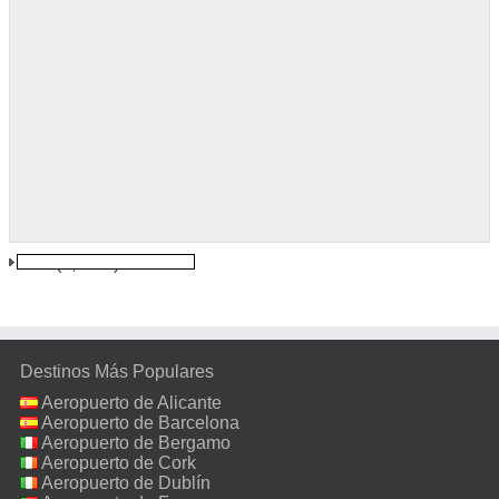
Alta
(3,6 km)
Destinos Más Populares
Aeropuerto de Alicante
Aeropuerto de Barcelona
Aeropuerto de Bergamo
Aeropuerto de Cork
Aeropuerto de Dublín