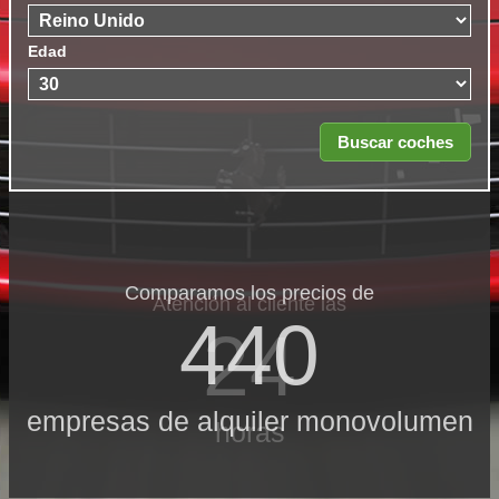
Edad
Comparamos los precios de
Atención al cliente las
440
24
empresas de alquiler monovolumen
horas