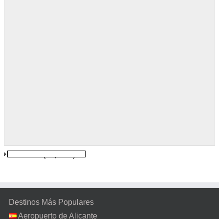
Finnsnes
(30,1 km)
Destinos Más Populares
Aeropuerto de Alicante