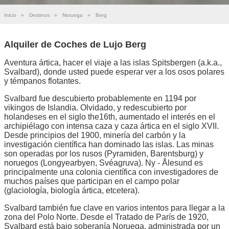
Inicio
»
Destinos
»
Noruega
»
Berg
Alquiler de Coches de Lujo Berg
Aventura ártica, hacer el viaje a las islas Spitsbergen (a.k.a.,
Svalbard), donde usted puede esperar ver a los osos polares
y témpanos flotantes.
Svalbard fue descubierto probablemente en 1194 por
vikingos de Islandia. Olvidado, y redescubierto por
holandeses en el siglo the16th, aumentado el interés en el
archipiélago con intensa caza y caza ártica en el siglo XVII.
Desde principios del 1900, minería del carbón y la
investigación científica han dominado las islas. Las minas
son operadas por los rusos (Pyramiden, Barentsburg) y
noruegos (Longyearbyen, Svéagruva). Ny - Ålesund es
principalmente una colonia científica con investigadores de
muchos países que participan en el campo polar
(glaciología, biología ártica, etcetera).
Svalbard también fue clave en varios intentos para llegar a la
zona del Polo Norte. Desde el Tratado de París de 1920,
Svalbard está bajo soberanía Noruega, administrada por un