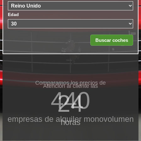
Edad
Comparamos los precios de
Atención al cliente las
440
24
empresas de alquiler monovolumen
horas