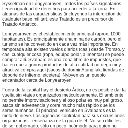
Sysselman en Longyearbyen. Todos los países signatarios
tienen igualdad de derechos para acceder a la zona. En
algunas de las características (incluyendo la interdiciton de
cualquier base militar), este Tratado es un precursor del
Tratado Antártico.
Longyearbyen es el establecimiento principal (aprox. 1000
habitantes). Es principalmente una mina de carbón, pero el
turismo se ha convertido en cada vez más importante. En
temporada alta existen vuelos diarios (casi) desde Tromso, y
casi cualquier cosa (ropa, equipo polar, alimentos) se puede
comprar allí. Svalbard es una zona libre de impuestos, que
hacen que algunos productos de alta calidad noruego muy
atractiva compra aquí (sacos de dormir Ajungilak, tiendas de
deporte de infierno, etcetera). Nybyen es un pueblo
encantador cerca de Lonyearbyen.
Fuera de la capital hay el desierto Ártico, no es posible dar la
vuelta sin viajes organizados meticulosamente. El ambiente
no permite improvisaciones y el oso polar es muy peligroso,
ataca sin advertencia y corre mucho más rápido que los
seres humanos. El principal vehículo en Svalbards es la
moto de nieve. Las agencias contratan para sus excursiones
organizadas – enseñanza de la guía de él. No son difíciles
de ser gobernado, sólo un poco incómodo para quien no