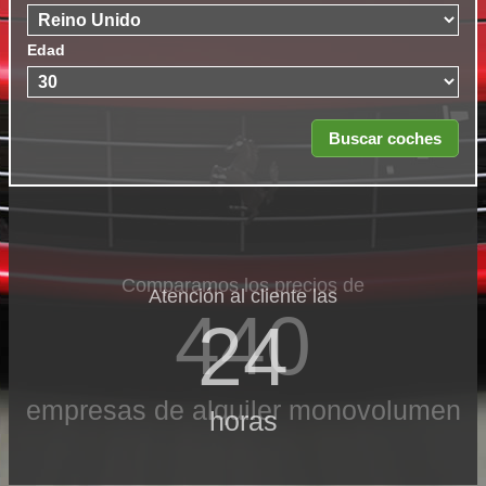
Edad
Comparamos los precios de
Atención al cliente las
440
24
empresas de alquiler monovolumen
horas