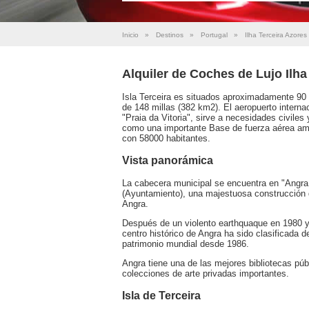
Inicio
»
Destinos
»
Portugal
»
Ilha Terceira Azores
Alquiler de Coches de Lujo Ilha
Isla Terceira es situados aproximadamente 90 m
de 148 millas (382 km2). El aeropuerto internac
"Praia da Vitoria", sirve a necesidades civiles 
como una importante Base de fuerza aérea ame
con 58000 habitantes.
Vista panorámica
La cabecera municipal se encuentra en "Angra
(Ayuntamiento), una majestuosa construcción d
Angra.
Después de un violento earthquaque en 1980 y l
centro histórico de Angra ha sido clasificada d
patrimonio mundial desde 1986.
Angra tiene una de las mejores bibliotecas pú
colecciones de arte privadas importantes.
Isla de Terceira