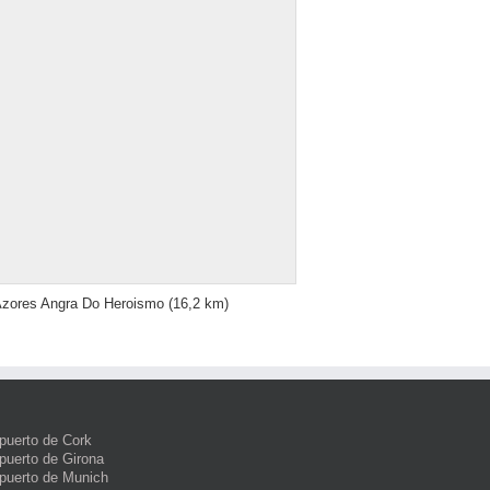
zores Angra Do Heroismo
(16,2 km)
puerto de Cork
puerto de Girona
puerto de Munich