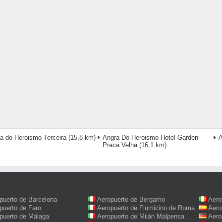
a do Heroismo Terceira
(15,8 km)
Angra Do Heroismo Hotel Garden
A
Praca Velha
(16,1 km)
puerto de Barcelona
Aeropuerto de Bergamo
Aero
puerto de Faro
Aeropuerto de Fiumicino de Roma
Aero
puerto de Málaga
Aeropuerto de Milán Malpensa
Aero