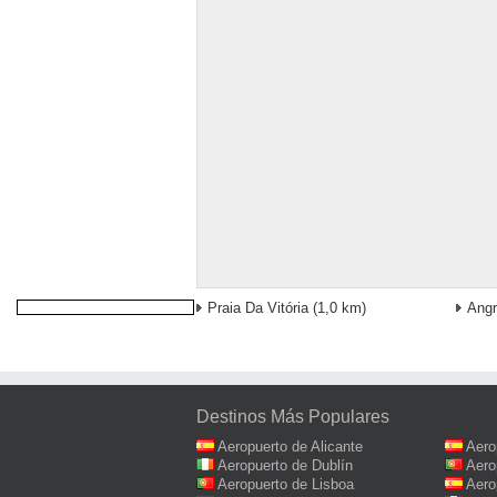
Praia Da Vitória
(1,0 km)
Angr
Destinos Más Populares
Aeropuerto de Alicante
Aero
Aeropuerto de Dublín
Aero
Aeropuerto de Lisboa
Aero