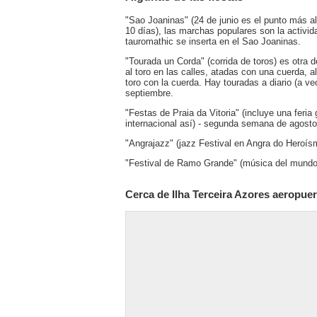
"Sao Joaninas" (24 de junio es el punto más a
10 días), las marchas populares son la activid
tauromathic se inserta en el Sao Joaninas.
"Tourada un Corda" (corrida de toros) es otra de
al toro en las calles, atadas con una cuerda, 
toro con la cuerda. Hay touradas a diario (a v
septiembre.
"Festas de Praia da Vitoria" (incluye una feri
internacional así) - segunda semana de agosto
"Angrajazz" (jazz Festival en Angra do Heroís
"Festival de Ramo Grande" (música del mundo):
Cerca de Ilha Terceira Azores aeropuer