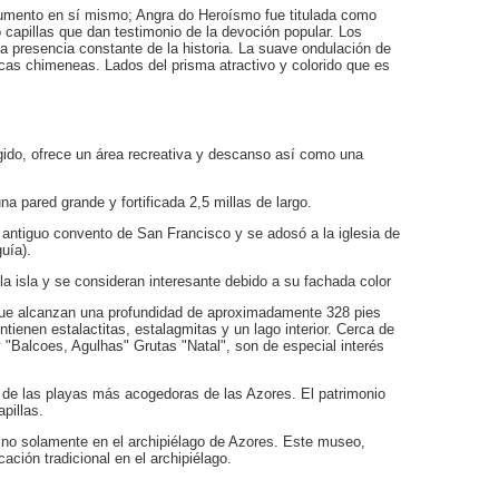
umento en sí mismo; Angra do Heroísmo fue titulada como
o capillas que dan testimonio de la devoción popular. Los
La presencia constante de la historia. La suave ondulación de
icas chimeneas. Lados del prisma atractivo y colorido que es
egido, ofrece un área recreativa y descanso así como una
a pared grande y fortificada 2,5 millas de largo.
antiguo convento de San Francisco y se adosó a la iglesia de
uía).
a isla y se consideran interesante debido a su fachada color
que alcanzan una profundidad de aproximadamente 328 pies
ienen estalactitas, estalagmitas y un lago interior. Cerca de
y "Balcoes, Agulhas" Grutas "Natal", son de especial interés
a de las playas más acogedoras de las Azores. El patrimonio
pillas.
vino solamente en el archipiélago de Azores. Este museo,
cación tradicional en el archipiélago.