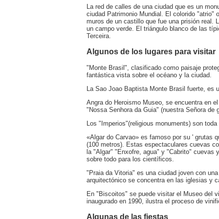
La red de calles de una ciudad que es un mon
ciudad Patrimonio Mundial. El colorido "atrio" 
muros de un castillo que fue una prisión real. 
un campo verde. El triángulo blanco de las típ
Terceira.
Algunos de los lugares para visitar
"Monte Brasil", clasificado como paisaje prot
fantástica vista sobre el océano y la ciudad.
La Sao Joao Baptista Monte Brasil fuerte, es un
Angra do Heroismo Museo, se encuentra en el 
"Nossa Senhora da Guia" (nuestra Señora de g
Los "Imperios"(religious monuments) son toda l
«Algar do Carvao» es famoso por su ' grutas 
(100 metros). Estas espectaculares cuevas cont
la "Algar" "Enxofre, agua" y "Cabrito" cuevas 
sobre todo para los científicos.
"Praia da Vitoria" es una ciudad joven con un
arquitectónico se concentra en las iglesias y ca
En "Biscoitos" se puede visitar el Museo del 
inaugurado en 1990, ilustra el proceso de vinifi
Algunas de las fiestas