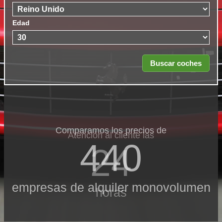
Edad
Comparamos los precios de
Atención al cliente las
440
24
empresas de alquiler monovolumen
horas