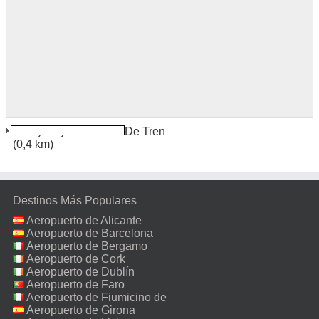
Aberystwyth Estación De Tren
(0,4 km)
Destinos Más Populares
Aeropuerto de Alicante
Aeropuerto de Barcelona
Aeropuerto de Bergamo
Aeropuerto de Cork
Aeropuerto de Dublín
Aeropuerto de Faro
Aeropuerto de Fiumicino de
Roma
Aeropuerto de Girona