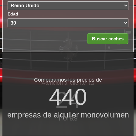
Edad
Comparamos los precios de
Atención al cliente las
440
24
empresas de alquiler monovolumen
horas