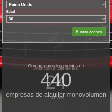
Edad
Comparamos los precios de
Atención al cliente las
440
24
empresas de alquiler monovolumen
horas