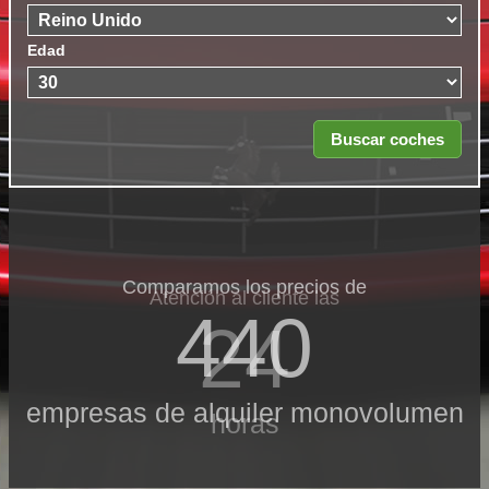
Edad
Comparamos los precios de
Atención al cliente las
440
24
empresas de alquiler monovolumen
horas