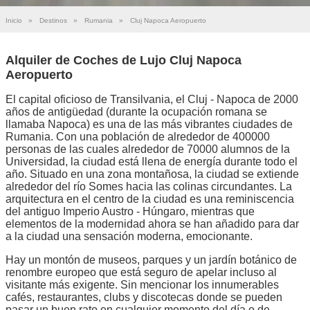
Inicio
»
Destinos
»
Rumania
»
Cluj Napoca Aeropuerto
Alquiler de Coches de Lujo Cluj Napoca
Aeropuerto
El capital oficioso de Transilvania, el Cluj - Napoca de 2000
años de antigüedad (durante la ocupación romana se
llamaba Napoca) es una de las más vibrantes ciudades de
Rumania. Con una población de alrededor de 400000
personas de las cuales alrededor de 70000 alumnos de la
Universidad, la ciudad está llena de energía durante todo el
año. Situado en una zona montañosa, la ciudad se extiende
alrededor del río Somes hacia las colinas circundantes. La
arquitectura en el centro de la ciudad es una reminiscencia
del antiguo Imperio Austro - Húngaro, mientras que
elementos de la modernidad ahora se han añadido para dar
a la ciudad una sensación moderna, emocionante.
Hay un montón de museos, parques y un jardín botánico de
renombre europeo que está seguro de apelar incluso al
visitante más exigente. Sin mencionar los innumerables
cafés, restaurantes, clubs y discotecas donde se pueden
pasar un buen rato en cualquier momento del día o de