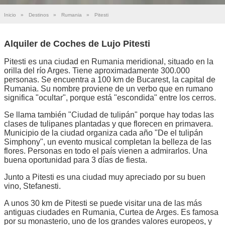
Inicio
»
Destinos
»
Rumania
»
Pitesti
Alquiler de Coches de Lujo Pitesti
Pitesti es una ciudad en Rumania meridional, situado en la
orilla del río Arges. Tiene aproximadamente 300.000
personas. Se encuentra a 100 km de Bucarest, la capital de
Rumania. Su nombre proviene de un verbo que en rumano
significa "ocultar", porque está "escondida" entre los cerros.
Se llama también "Ciudad de tulipán" porque hay todas las
clases de tulipanes plantadas y que florecen en primavera.
Municipio de la ciudad organiza cada año "De el tulipán
Simphony", un evento musical completan la belleza de las
flores. Personas en todo el país vienen a admirarlos. Una
buena oportunidad para 3 días de fiesta.
Junto a Pitesti es una ciudad muy apreciado por su buen
vino, Stefanesti.
A unos 30 km de Pitesti se puede visitar una de las más
antiguas ciudades en Rumania, Curtea de Arges. Es famosa
por su monasterio, uno de los grandes valores europeos, y