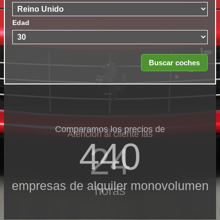
Edad
Comparamos los precios de
Atención al cliente las
440
24
empresas de alquiler monovolumen
horas