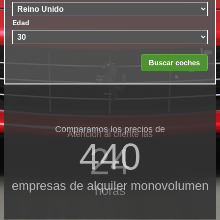
Edad
Comparamos los precios de
Atención al cliente las
440
24
empresas de alquiler monovolumen
horas