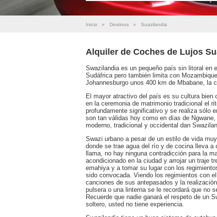
Inicio
»
Destinos
»
Suazilandia
Alquiler de Coches de Lujos Su
Swazilandia es un pequeño país sin litoral en 
Sudáfrica pero también limita con Mozambique
Johannesburgo unos 400 km de Mbabane, la cap
El mayor atractivo del país es su cultura bien
en la ceremonia de matrimonio tradicional el rit
profundamente significativo y se realiza sólo
son tan válidas hoy como en días de Ngwane, el
moderno, tradicional y occidental dan Swaziland
Swazi urbano a pesar de un estilo de vida muy
donde se trae agua del río y de cocina lleva a
llama, no hay ninguna contradicción para la ma
acondicionado en la ciudad y arrojar un traje tr
emahiya y a tomar su lugar con los regimientos
sido convocada. Viendo los regimientos con el 
canciones de sus antepasados y la realización d
pulsera o una linterna se le recordará que no 
Recuerde que nadie ganará el respeto de un S
soltero, usted no tiene experiencia.