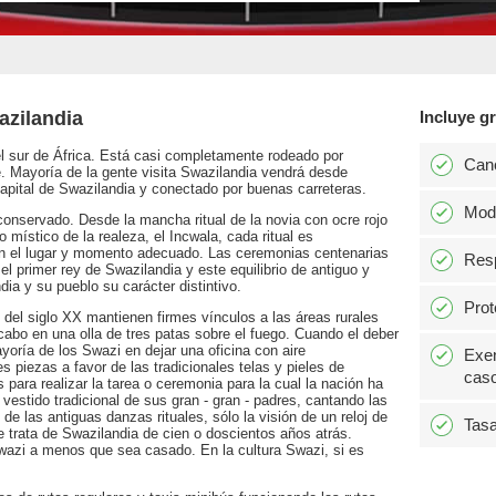
azilandia
Incluye gr
el sur de África. Está casi completamente rodeado por
Can
. Mayoría de la gente visita Swazilandia vendrá desde
ital de Swazilandia y conectado por buenas carreteras.
Modi
 conservado. Desde la mancha ritual de la novia con ocre rojo
o místico de la realeza, el Incwala, cada ritual es
 en el lugar y momento adecuado. Las ceremonias centenarias
Resp
 primer rey de Swazilandia y este equilibrio de antiguo y
ia y su pueblo su carácter distintivo.
Prot
 del siglo XX mantienen firmes vínculos a las áreas rurales
 cabo en una olla de tres patas sobre el fuego. Cuando el deber
yoría de los Swazi en dejar una oficina con aire
Exen
es piezas a favor de las tradicionales telas y pieles de
caso
 para realizar la tarea o ceremonia para la cual la nación ha
vestido tradicional de sus gran - gran - padres, cantando las
e las antiguas danzas rituales, sólo la visión de un reloj de
Tasa
se trata de Swazilandia de cien o doscientos años atrás.
wazi a menos que sea casado. En la cultura Swazi, si es