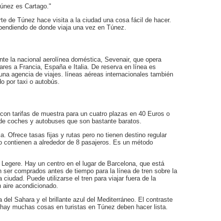
únez es Cartago."
rte de Túnez hace visita a la ciudad una cosa fácil de hacer.
ependiendo de donde viaja una vez en Túnez.
te la nacional aerolínea doméstica, Sevenair, que opera
ares a Francia, España e Italia. De reserva en línea es
una agencia de viajes. líneas aéreas internacionales también
do por taxi o autobús.
 con tarifas de muestra para un cuatro plazas en 40 Euros o
 de coches y autobuses que son bastante baratos.
a. Ofrece tasas fijas y rutas pero no tienen destino regular
 contienen a alrededor de 8 pasajeros. Es un método
.
 Legere. Hay un centro en el lugar de Barcelona, que está
n ser comprados antes de tiempo para la línea de tren sobre la
ciudad. Puede utilizarse el tren para viajar fuera de la
n aire acondicionado.
 del Sahara y el brillante azul del Mediterráneo. El contraste
 hay muchas cosas en turistas en Túnez deben hacer lista.