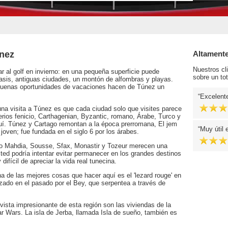
únez
Altament
Nuestros cl
r al golf en invierno: en una pequeña superficie puede
sobre un tot
asis, antiguas ciudades, un montón de alfombras y playas.
 buenas oportunidades de vacaciones hacen de Túnez un
Excelent
una visita a Túnez es que cada ciudad solo que visites parece
erios fenicio, Carthagenian, Byzantic, romano, Árabe, Turco y
uí. Túnez y Cartago remontan a la época prerromana, El jem
Muy útil 
joven; fue fundada en el siglo 6 por los árabes.
o Mahdia, Sousse, Sfax, Monastir y Tozeur merecen una
ted podría intentar evitar permanecer en los grandes destinos
difícil de apreciar la vida real tunecina.
a de las mejores cosas que hacer aquí es el 'lezard rouge' en
lizado en el pasado por el Bey, que serpentea a través de
vista impresionante de esta región son las viviendas de la
 Wars. La isla de Jerba, llamada Isla de sueño, también es