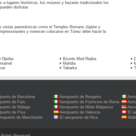
es a lugares históricos, los museos y bazares tradicionales los
pueden disfrutar.
us vistas panorámicas como el Temples Romano Júpiter y
impresionantes y merecen colocarse en Túnez debe hacer la
r Djerba
Bizerte Med Rejiba
D
mamet
Mahdia
M
sse
Tabarka
T
puerto de Barcelona
Aeropuerto de Bergamo
Aero
puerto de Faro
Aeropuerto de Fiumicino de Roma
Aero
puerto de Málaga
Aeropuerto de Milán Malpensa
Aero
puerto de Pisa
Aeropuerto de Valencia
El a
eropuerto de Manchester
El aeropuerto de Niza
Mall
 Rights Reserved.‎