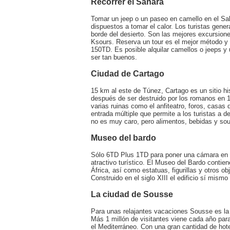
Recorrer el Sahara
Tomar un jeep o un paseo en camello en el Sah
dispuestos a tomar el calor. Los turistas gen
borde del desierto. Son las mejores excursione
Ksours. Reserva un tour es el mejor método y
150TD. Es posible alquilar camellos o jeeps y 
ser tan buenos.
Ciudad de Cartago
15 km al este de Túnez, Cartago es un sitio hi
después de ser destruido por los romanos en 1
varias ruinas como el anfiteatro, foros, casas 
entrada múltiple que permite a los turistas a de
no es muy caro, pero alimentos, bebidas y sou
Museo del bardo
Sólo 6TD Plus 1TD para poner una cámara en e
atractivo turístico. El Museo del Bardo cont
África, así como estatuas, figurillas y otros o
Construido en el siglo XIII el edificio sí mismo 
La ciudad de Sousse
Para unas relajantes vacaciones Sousse es la 
Más 1 millón de visitantes viene cada año para
el Mediterráneo. Con una gran cantidad de hot