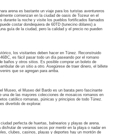
ara arena es bastante un viaje para los turistas aventureros
eralmente comienzan en la ciudad de oasis de Tozeur en el
s durante la noche y visite los pueblos fortificados llamados
 puede costar dondequiera de 60TD (tunecino dólares) a
una guía de la ciudad, pero la calidad y el precio no pueden
stórico, los visitantes deben hacer en Túnez. Reconstruido
46BC, es fácil pasar todo un día paseando por el romano
de baños y otros sitios. Es posible comprar un boleto de
ambular de un sitio a otro. Asegúrese de traer dinero, el billete
venirs que se agregan para arriba.
l Museo, el Museo del Bardo es un barata pero fascinante
iene una de las mayores colecciones de mosaicos romanos en
bjetos católico romanas, púnicas y principios de todo Túnez.
es divertido de explorar.
ciudad perfecta de huertas, balnearios y playas de arena.
 disfrutar de veranos secos por mentir en la playa o nadar en
eles, clubes, casinos, playas y deportes hay un montón de