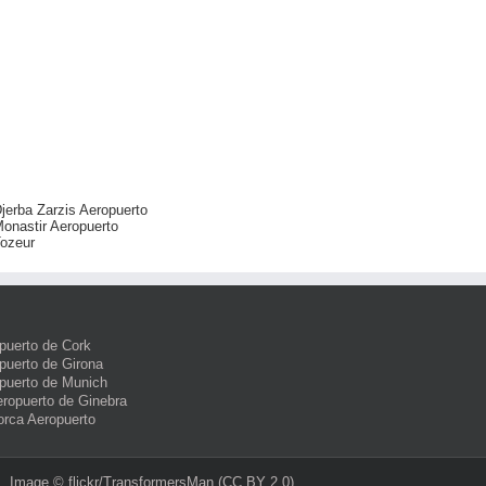
jerba Zarzis Aeropuerto
onastir Aeropuerto
ozeur
puerto de Cork
puerto de Girona
puerto de Munich
eropuerto de Ginebra
orca Aeropuerto
Image ©
flickr/TransformersMan
(CC BY 2.0)‎