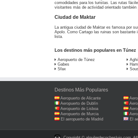
comodidades para los turistas. Las rutas fácil
visitantes más de actividad orientado también 
Ciudad de Maktar
La antigua ciudad de Maktar es famosa por s
Apolo. Como Cartago las ruinas son bastante 
lista.
Los destinos más populares en Túnez
Aeropuerto de Túnez
Aghi
Gabes
Ham
Sfax
Sou
Destinos Más Populares
Aeropuerto de Alicante
Aero
Aeropuerto de Dublín
Aero
Aeropuerto de Lisboa
Aero
Aeropuerto de Murcia
Aero
El aeropuerto de Madrid
El a
Copyright © alquilerdecocheslujo.com. All