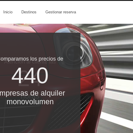
Inicio
Destinos
Gestionar reserva
omparamos los precios de
Atención al cliente las
440
24
mpresas de alquiler
horas
monovolumen