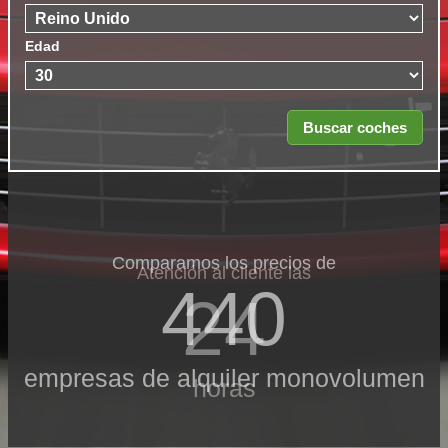
Edad
Comparamos los precios de
Atención al cliente las
440
24
empresas de alquiler monovolumen
horas