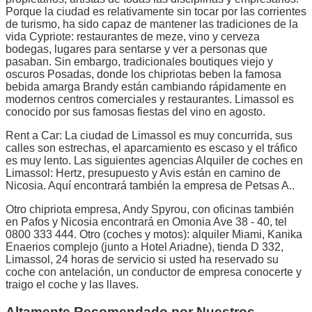
Porque la ciudad es relativamente sin tocar por las corrientes
de turismo, ha sido capaz de mantener las tradiciones de la
vida Cypriote: restaurantes de meze, vino y cerveza
bodegas, lugares para sentarse y ver a personas que
pasaban. Sin embargo, tradicionales boutiques viejo y
oscuros Posadas, donde los chipriotas beben la famosa
bebida amarga Brandy están cambiando rápidamente en
modernos centros comerciales y restaurantes. Limassol es
conocido por sus famosas fiestas del vino en agosto.
Rent a Car: La ciudad de Limassol es muy concurrida, sus
calles son estrechas, el aparcamiento es escaso y el tráfico
es muy lento. Las siguientes agencias Alquiler de coches en
Limassol: Hertz, presupuesto y Avis están en camino de
Nicosia. Aquí encontrará también la empresa de Petsas A..
Otro chipriota empresa, Andy Spyrou, con oficinas también
en Pafos y Nicosia encontrará en Omonia Ave 38 - 40, tel
0800 333 444. Otro (coches y motos): alquiler Miami, Kanika
Enaerios complejo (junto a Hotel Ariadne), tienda D 332,
Limassol, 24 horas de servicio si usted ha reservado su
coche con antelación, un conductor de empresa conocerte y
traigo el coche y las llaves.
Altamente Recomendado por Nuestros