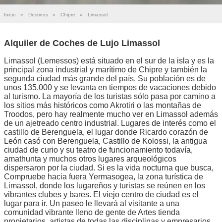
Inicio
»
Destinos
»
Chipre
»
Limassol
Alquiler de Coches de Lujo Limassol
Limassol (Lemessos) está situado en el sur de la isla y es la
principal zona industrial y marítimo de Chipre y también la
segunda ciudad más grande del país. Su población es de
unos 135.000 y se levanta en tiempos de vacaciones debido
al turismo. La mayoría de los turistas sólo pasa por camino a
los sitios más históricos como Akrotiri o las montañas de
Troodos, pero hay realmente mucho ver en Limassol además
de un ajetreado centro industrial. Lugares de interés como el
castillo de Berenguela, el lugar donde Ricardo corazón de
León casó con Berenguela, Castillo de Kolossi, la antigua
ciudad de curio y su teatro de funcionamiento todavía,
amathunta y muchos otros lugares arqueológicos
dispersaron por la ciudad. Si es la vida nocturna que busca,
Compruebe hacia fuera Yermasogea, la zona turística de
Limassol, donde los lugareños y turistas se reúnen en los
vibrantes clubes y bares. El viejo centro de ciudad es el
lugar para ir. Un paseo le llevará al visitante a una
comunidad vibrante lleno de gente de Artes tienda
propietarios, artistas de todas las disciplinas y empresarios.