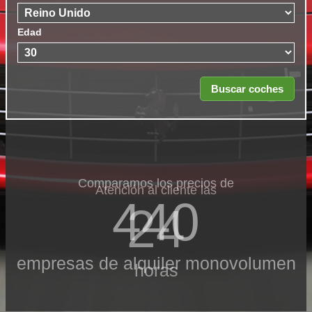
Edad
Comparamos los precios de
Atención al cliente las
440
24
empresas de alquiler monovolumen
horas