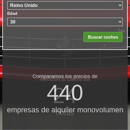
Edad
Comparamos los precios de
Atención al cliente las
440
24
empresas de alquiler monovolumen
horas