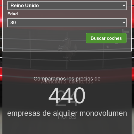
Edad
Comparamos los precios de
Atención al cliente las
440
24
empresas de alquiler monovolumen
horas