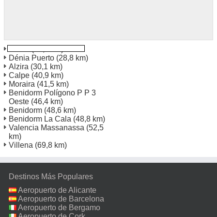
Denia
(28,7 km)
Dénia Puerto
(28,8 km)
Alzira
(30,1 km)
Calpe
(40,9 km)
Moraira
(41,5 km)
Benidorm Polígono P P 3
Oeste
(46,4 km)
Benidorm
(48,6 km)
Benidorm La Cala
(48,8 km)
Valencia Massanassa
(52,5
km)
Villena
(69,8 km)
Destinos Más Populares
Aeropuerto de Alicante
Aeropuerto de Barcelona
Aeropuerto de Bergamo
Aeropuerto de Cork