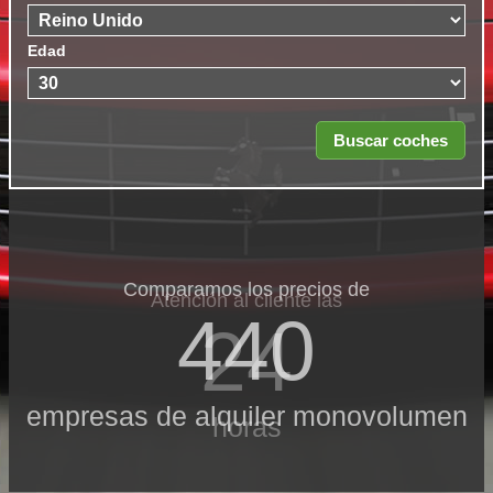
Edad
Comparamos los precios de
Atención al cliente las
440
24
empresas de alquiler monovolumen
horas