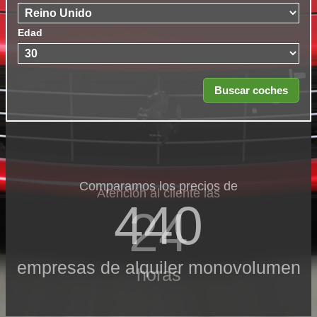
Edad
Comparamos los precios de
Atención al cliente las
440
24
empresas de alquiler monovolumen
horas