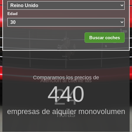
Edad
Comparamos los precios de
Atención al cliente las
440
24
empresas de alquiler monovolumen
horas