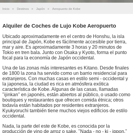
Inicio
»
Destinos
»
Japón
»
Aeropuerto de Kobe
Alquiler de Coches de Lujo Kobe Aeropuerto
Ubicado aproximadamente en el centro de Honshu, la isla
principal de Japón, Kobe es fácilmente accesible por tierra,
mar y aire. Es aproximadamente 3 horas y 20 minutos de
Tokio en tren bala. Junto con Osaka y Kyoto, forma el punto
focal para la economía de Japón occidental.
Una de las zonas más interesantes es Kitano. Desde finales
de 1800 la zona ha servido como un barrio residencial para
extranjeros. Con muchas casas en estilo semi - occidental y
la japonesa, la ciudad es rica en atmósfera exótica
característica de Kobe. Algunas de las casas, llamadas
"ijinkan" en japonés, están abiertos al público, o usado como
boutiques y restaurantes que ofrecen comida étnica; otros
todavía están habitados por residentes extranjeros.
Kyukyoruchi también tiene muchos viejos edificios de estilo
occidental.
Nada, la parte del este de Kobe, es conocida por la
producción de vino de arroz o sake. "Nada - no - ki - ippon,"