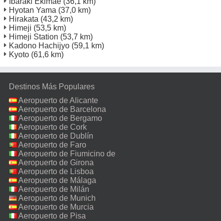
Ibaraki Ekimae
(36,1 km)
Hyotan Yama
(37,0 km)
Hirakata
(43,2 km)
Himeji
(53,5 km)
Himeji Station
(53,7 km)
Kadono Hachijyo
(59,1 km)
Kyoto
(61,6 km)
Destinos Más Populares
Aeropuerto de Alicante
Aeropuerto de Barcelona
Aeropuerto de Bergamo
Aeropuerto de Cork
Aeropuerto de Dublín
Aeropuerto de Faro
Aeropuerto de Fiumicino de
Roma
Aeropuerto de Girona
Aeropuerto de Lisboa
Aeropuerto de Málaga
Aeropuerto de Milán
Malpensa
Aeropuerto de Munich
Aeropuerto de Murcia
Aeropuerto de Pisa