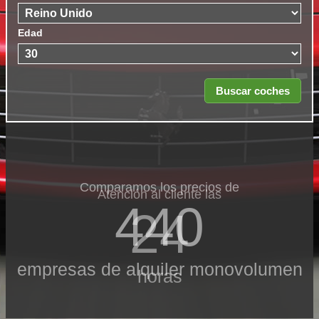
Edad
Comparamos los precios de
Atención al cliente las
440
24
empresas de alquiler monovolumen
horas