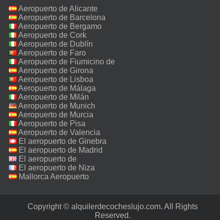
Aeropuerto de Alicante
Aeropuerto de Barcelona
Aeropuerto de Bergamo
Aeropuerto de Cork
Aeropuerto de Dublín
Aeropuerto de Faro
Aeropuerto de Fiumicino de
Roma
Aeropuerto de Girona
Aeropuerto de Lisboa
Aeropuerto de Málaga
Aeropuerto de Milán
Malpensa
Aeropuerto de Munich
Aeropuerto de Murcia
Aeropuerto de Pisa
Aeropuerto de Valencia
El aeropuerto de Ginebra
El aeropuerto de Madrid
El aeropuerto de
Manchester
El aeropuerto de Niza
Mallorca Aeropuerto
Copyright © alquilerdecocheslujo.com. All Rights
Reserved.‎