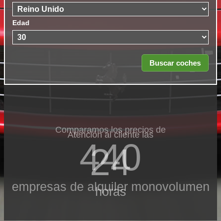
Edad
Comparamos los precios de
Atención al cliente las
440
24
empresas de alquiler monovolumen
horas