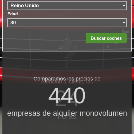
Edad
Comparamos los precios de
Atención al cliente las
440
24
empresas de alquiler monovolumen
horas