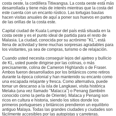
costa oeste, la cordillera Titiwangsa. La costa oeste está más
desarrollada y tiene más de interés mientras que la costa del
este cuenta con un encanto rústico. Las tortugas baulas
hacen visitas anuales de aquí a poner sus huevos en partes
de las orillas de la costa este.
Capital ciudad de Kuala Lumpur del país está situada en la
costa oeste y es el punto ideal de partida para el resto de
Malasia. La ciudad, conocida por su acrónimo "KL", está
llena de actividad y tiene muchas sorpresas agradables para
los visitantes, ya sea de compras, turismo o de relajación.
Cuando usted necesita conseguir lejos del ajetreo y bullicio
de KL, usted puede dirigirse por las colinas, o más
precisamente, colina de Cameron Highlands o de Fraser.
Ambos fueron desarrollados por los británicos como retiros
durante la época colonial y han mantenido su encanto como
una escapada relajante y fresca. Como alternativa, puede
tomar un descanso a la isla de Langkawi, visita histórica
Melaka (una vez llamado "Malacca") o Penang (también
conocido como la perla de Oriente). Malaca y Penang son
ricos en cultura e historia, siendo los sitios donde los
primeros portugueses y británicos prendieron un equilibrio
antiguo Malaya. Todas las grandes ciudades y ciudades son
fácilmente accesibles por las autopistas y carreteras.