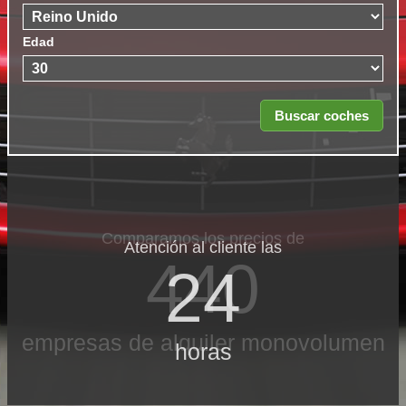
Edad
Comparamos los precios de
Atención al cliente las
440
24
empresas de alquiler monovolumen
horas