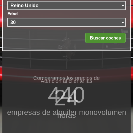
Edad
Comparamos los precios de
Atención al cliente las
440
24
empresas de alquiler monovolumen
horas