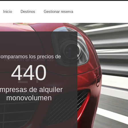
Inicio
Destinos
Gestionar reserva
omparamos los precios de
Atención al cliente las
440
24
mpresas de alquiler
horas
monovolumen