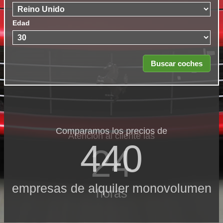
Edad
Comparamos los precios de
Atención al cliente las
440
24
empresas de alquiler monovolumen
horas