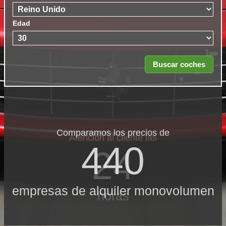
Edad
Comparamos los precios de
Atención al cliente las
440
24
empresas de alquiler monovolumen
horas