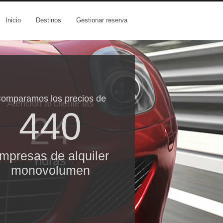
Inicio
Destinos
Gestionar reserva
omparamos los precios de
Atención al cliente las
440
24
mpresas de alquiler
horas
monovolumen