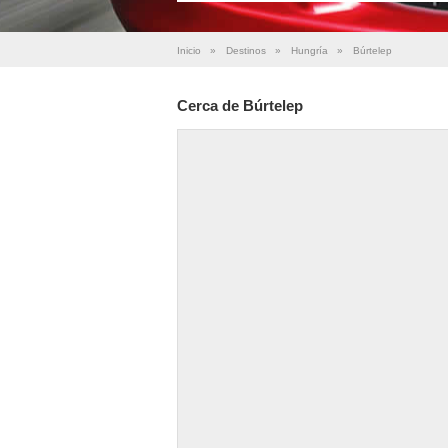
Inicio
»
Destinos
»
Hungría
»
Búrtelep
Cerca de Búrtelep